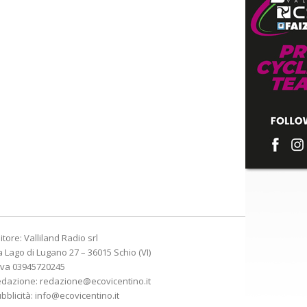
itore: Valliland Radio srl
a Lago di Lugano 27 – 36015 Schio (VI)
Iva 03945720245
edazione:
redazione@ecovicentino.it
bblicità:
info@ecovicentino.it