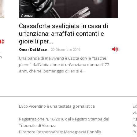
Vicenza
Cassaforte svaligiata in casa di
un’anziana: arraffati contanti e
gioielli per...
Omar Dal Maso
-
20 Dicembre 2019
,
n
Una banda di malviventi è uscita con le "tasche
piene" dall'abitazione di un'anziana donna di 77
anni, che nel pomeriggio di ieri si è...
L’Eco Vicentino è una testata giornalistica
Ed
vi
Registrazione n. 16/2016 del Registro Stampa del
P.
Tribunale di Vicenza
R
Direttore Responsabile: Mariagrazia Bonollo
Pu