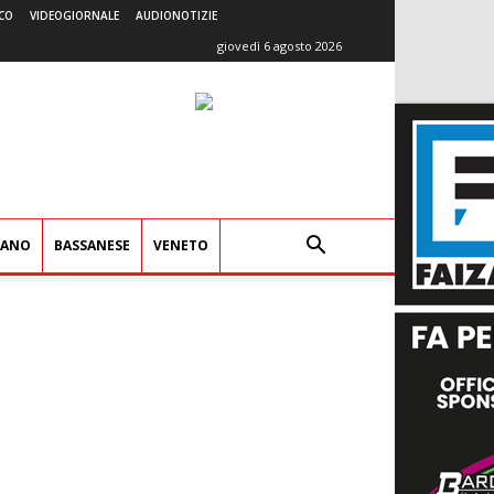
CO
VIDEOGIORNALE
AUDIONOTIZIE
giovedì 6 agosto 2026
IANO
BASSANESE
VENETO