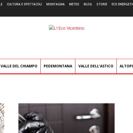
LE
CULTURA E SPETTACOLI
MONTAGNA
METEO
BLOG
STORIE
ECO ENERGETI
L'Eco
Vicentino
VALLE DEL CHIAMPO
PEDEMONTANA
VALLE DELL’ASTICO
ALTOP