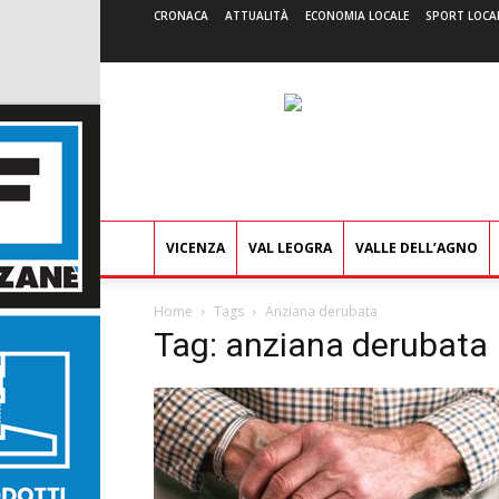
CRONACA
ATTUALITÀ
ECONOMIA LOCALE
SPORT LOCA
VICENZA
VAL LEOGRA
VALLE DELL’AGNO
Home
Tags
Anziana derubata
Tag: anziana derubata