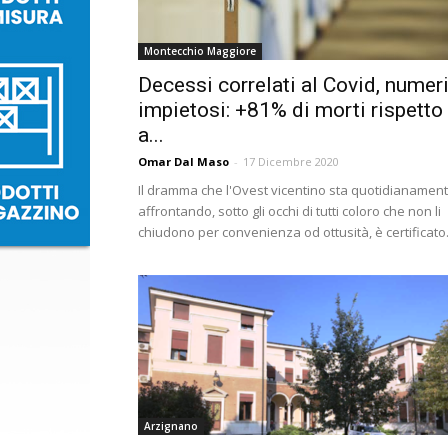
Montecchio Maggiore
Decessi correlati al Covid, numer
impietosi: +81% di morti rispetto
a...
Omar Dal Maso
-
17 Dicembre 2020
Il dramma che l'Ovest vicentino sta quotidianamen
affrontando, sotto gli occhi di tutti coloro che non li
chiudono per convenienza od ottusità, è certificato.
Arzignano