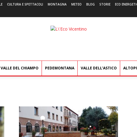
LE
CULTURA E SPETTACOLI
MONTAGNA
METEO
BLOG
STORIE
ECO ENERGETI
L'Eco
Vicentino
VALLE DEL CHIAMPO
PEDEMONTANA
VALLE DELL’ASTICO
ALTOP