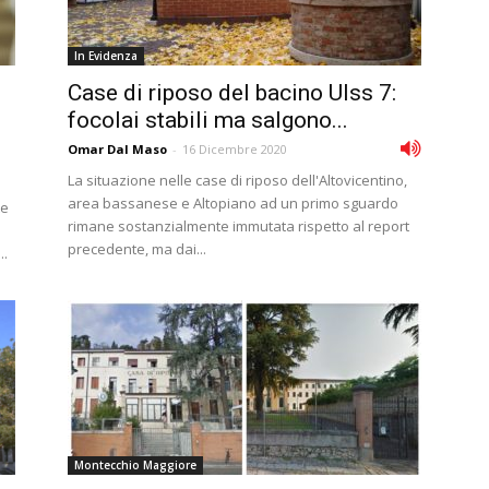
In Evidenza
i
Case di riposo del bacino Ulss 7:
focolai stabili ma salgono...
Omar Dal Maso
-
16 Dicembre 2020
La situazione nelle case di riposo dell'Altovicentino,
area bassanese e Altopiano ad un primo sguardo
te
rimane sostanzialmente immutata rispetto al report
precedente, ma dai...
..
Montecchio Maggiore