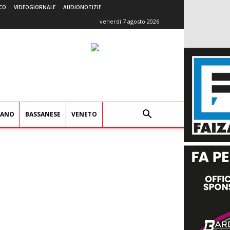
CO
VIDEOGIORNALE
AUDIONOTIZIE
venerdì 7 agosto 2026
IANO
BASSANESE
VENETO