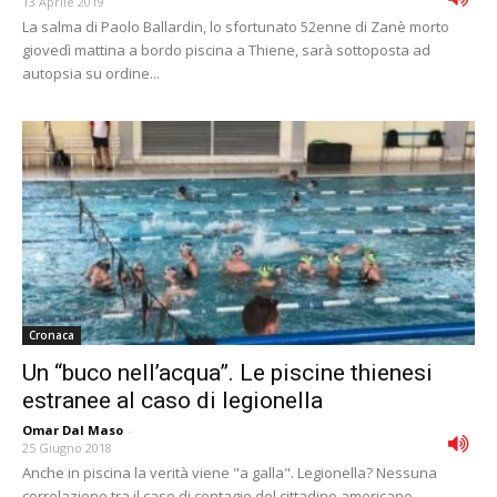
13 Aprile 2019
La salma di Paolo Ballardin, lo sfortunato 52enne di Zanè morto
giovedì mattina a bordo piscina a Thiene, sarà sottoposta ad
autopsia su ordine...
Cronaca
Un “buco nell’acqua”. Le piscine thienesi
estranee al caso di legionella
Omar Dal Maso
-
25 Giugno 2018
Anche in piscina la verità viene "a galla". Legionella? Nessuna
correlazione tra il caso di contagio del cittadino americano