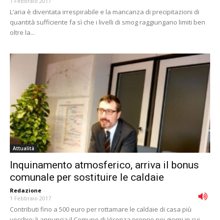
1 Febbraio 2017
L’aria è diventata irrespirabile e la mancanza di precipitazioni di
quantità sufficiente fa sì che i livelli di smog raggiungano limiti ben
oltre la...
Attualità
Inquinamento atmosferico, arriva il bonus
comunale per sostituire le caldaie
Redazione
-
1 Febbraio 2017
Contributi fino a 500 euro per rottamare le caldaie di casa più
vecchie: li annuncia il Comune di Vicenza proprio nei giorni in cui...