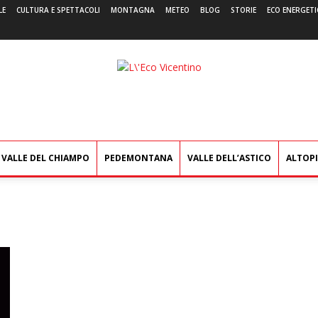
LE
CULTURA E SPETTACOLI
MONTAGNA
METEO
BLOG
STORIE
ECO ENERGETI
L'Eco
Vicentino
VALLE DEL CHIAMPO
PEDEMONTANA
VALLE DELL’ASTICO
ALTOP