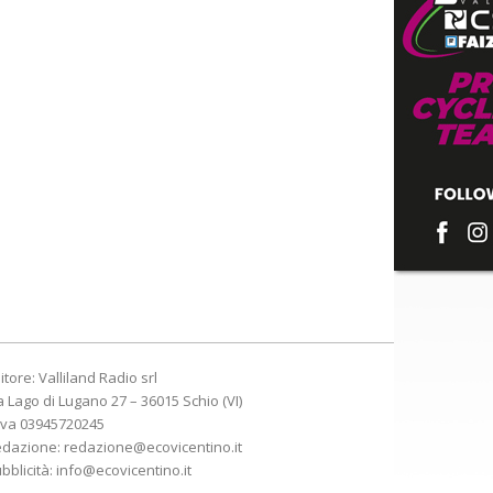
itore: Valliland Radio srl
a Lago di Lugano 27 – 36015 Schio (VI)
Iva 03945720245
edazione:
redazione@ecovicentino.it
bblicità:
info@ecovicentino.it