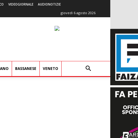
CO
VIDEOGIORNALE
AUDIONOTIZIE
giovedì 6 agosto 2026
IANO
BASSANESE
VENETO