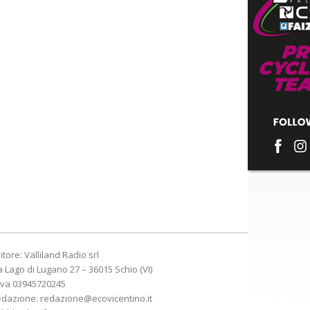
itore: Valliland Radio srl
a Lago di Lugano 27 – 36015 Schio (VI)
Iva 03945720245
edazione:
redazione@ecovicentino.it