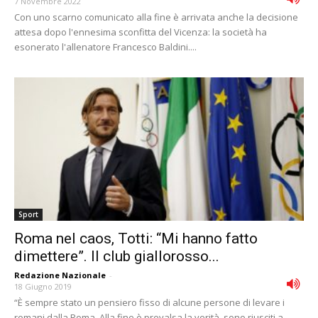
7 Novembre 2022
Con uno scarno comunicato alla fine è arrivata anche la decisione
attesa dopo l'ennesima sconfitta del Vicenza: la società ha
esonerato l'allenatore Francesco Baldini....
Sport
Roma nel caos, Totti: “Mi hanno fatto
dimettere”. Il club giallorosso...
Redazione Nazionale
-
18 Giugno 2019
“È sempre stato un pensiero fisso di alcune persone di levare i
romani dalla Roma. Alla fine è prevalsa la verità, sono riusciti a...