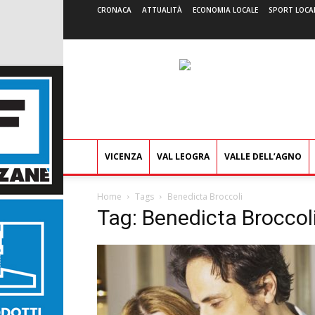
CRONACA
ATTUALITÀ
ECONOMIA LOCALE
SPORT LOCA
VICENZA
VAL LEOGRA
VALLE DELL’AGNO
Home
Tags
Benedicta Broccoli
Tag: Benedicta Broccol