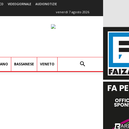
CO
VIDEOGIORNALE
AUDIONOTIZIE
venerdì 7 agosto 2026
IANO
BASSANESE
VENETO