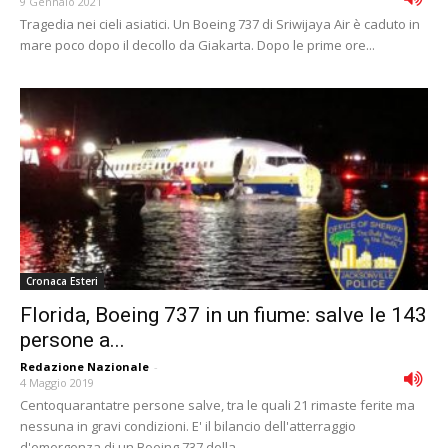
9 Gennaio 2021
Tragedia nei cieli asiatici. Un Boeing 737 di Sriwijaya Air è caduto in
mare poco dopo il decollo da Giakarta. Dopo le prime ore...
Cronaca Esteri
Florida, Boeing 737 in un fiume: salve le 143
persone a...
Redazione Nazionale
-
4 Maggio 2019
Centoquarantatre persone salve, tra le quali 21 rimaste ferite ma
nessuna in gravi condizioni. E' il bilancio dell'atterraggio
d'emergenza di un Boeing 737 della...