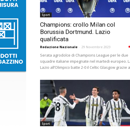
Sport
Champions: crollo Milan col
Borussia Dortmund. Lazio
qualificata
Redazione Nazionale
-
29 Novembre 2023
Serata agrodolce di Champions League per le due
squadre italiane impegnate nel martedi europeo. L
Lazio all’Olimpico batte 2-0 il Celtic Glasgow grazie a.
Sport