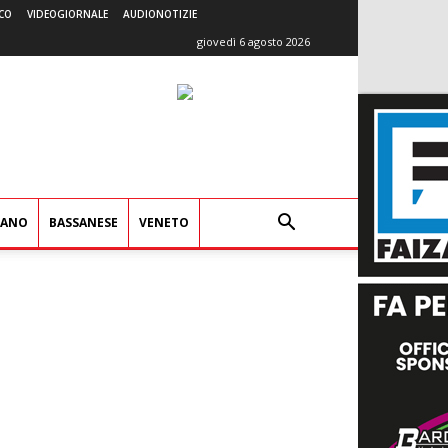
CO
VIDEOGIORNALE
AUDIONOTIZIE
giovedì 6 agosto 2026
IANO
BASSANESE
VENETO