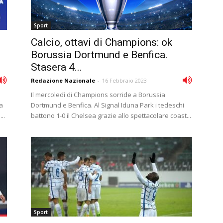
Sport
Calcio, ottavi di Champions: ok
Borussia Dortmund e Benfica.
Stasera 4...
Redazione Nazionale
-
16 Febbraio 2023
Il mercoledì di Champions sorride a Borussia
a
Dortmund e Benfica. Al Signal Iduna Park i tedeschi
..
battono 1-0 il Chelsea grazie allo spettacolare coast...
Sport