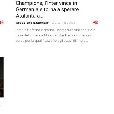
Champions, l’Inter vince in
Germania e torna a sperare.
Atalanta a...
Redazione Nazionale
-
2 Dicembre 2020
Inter, all'inferno e ritorno. I nerazzurri vincono 3-2 in
casa del Borussia Mönchengladbach e tornano in
corsa per la qualificazione agli ottavi di finale...
a