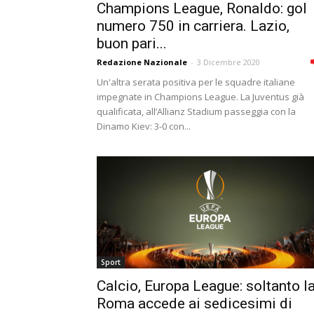
Champions League, Ronaldo: gol
numero 750 in carriera. Lazio,
buon pari...
Redazione Nazionale
-
3 Dicembre 2020
Un'altra serata positiva per le squadre italiane
impegnate in Champions League. La Juventus già
qualificata, all’Allianz Stadium passeggia con la
Dinamo Kiev: 3-0 con...
Sport
Calcio, Europa League: soltanto l
Roma accede ai sedicesimi di