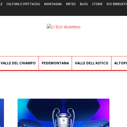
LE
CULTURA E SPETTACOLI
MONTAGNA
METEO
BLOG
STORIE
ECO ENERGETI
L'Eco
Vicentino
VALLE DEL CHIAMPO
PEDEMONTANA
VALLE DELL’ASTICO
ALTOP