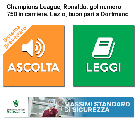
Champions League, Ronaldo: gol numero
750 in carriera. Lazio, buon pari a Dortmund
Home
Sport
Sport
Champions League, Ronaldo:
gol numero 750 in carriera.
Lazio, buon pari a Dortmund
Da
Redazione Nazionale
3 Dicembre 2020
(aggiornato il
3 Dicembre 2020 11:55
)
ASCOLTA L'AUDIO