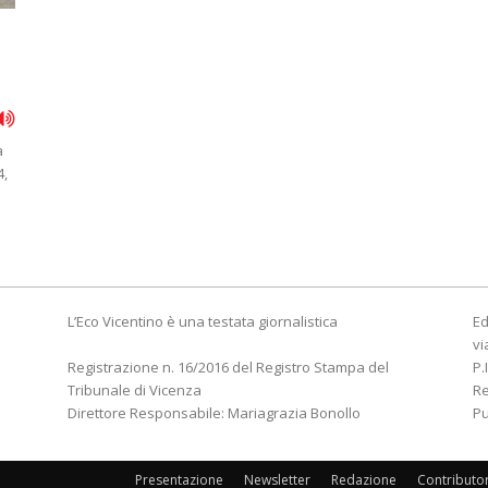
a
4,
L’Eco Vicentino è una testata giornalistica
Ed
vi
Registrazione n. 16/2016 del Registro Stampa del
P.
Tribunale di Vicenza
R
Direttore Responsabile: Mariagrazia Bonollo
Pu
Presentazione
Newsletter
Redazione
Contributo