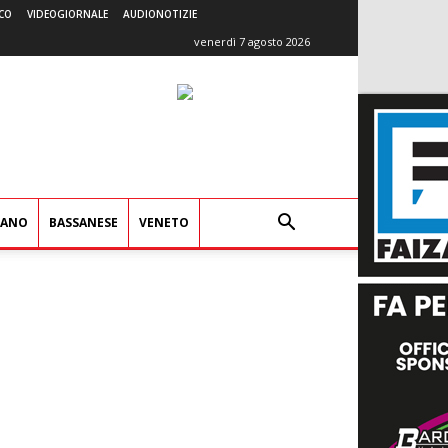
CO
VIDEOGIORNALE
AUDIONOTIZIE
venerdì 7 agosto 2026
IANO
BASSANESE
VENETO