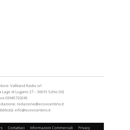
itore: Valliland Radio srl
a Lago di Lugano 27 – 36015 Schio (VI)
Iva 03945720245
edazione:
redazione@ecovicentino.it
bblicità:
info@ecovicentino.it
rs
Contattaci
Informazioni Commerciali
Privacy