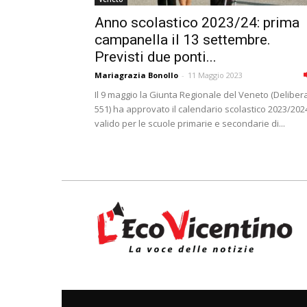
Anno scolastico 2023/24: prima
campanella il 13 settembre.
Previsti due ponti...
Mariagrazia Bonollo
-
11 Maggio 2023
Il 9 maggio la Giunta Regionale del Veneto (Deliber
551) ha approvato il calendario scolastico 2023/202
valido per le scuole primarie e secondarie di...