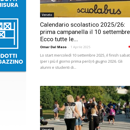
Veneto
Calendario scolastico 2025/26:
prima campanella il 10 settembre
Ecco tutte le...
Omar Dal Maso
-
1 Aprile 2025
Lo start mercoledì 10 settembre 2025, il finish saba
(per i più il giorno prima però) 6 giugno 2026. Gli
alunni e studenti di...
Veneto