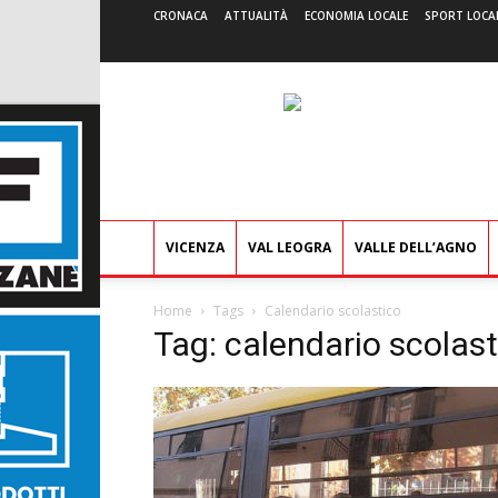
CRONACA
ATTUALITÀ
ECONOMIA LOCALE
SPORT LOCA
VICENZA
VAL LEOGRA
VALLE DELL’AGNO
Home
Tags
Calendario scolastico
Tag: calendario scolast