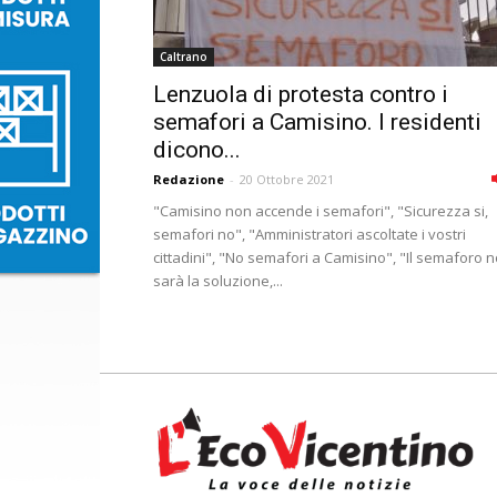
Caltrano
Lenzuola di protesta contro i
semafori a Camisino. I residenti
dicono...
Redazione
-
20 Ottobre 2021
"Camisino non accende i semafori", "Sicurezza si,
semafori no", "Amministratori ascoltate i vostri
cittadini", "No semafori a Camisino", "Il semaforo 
sarà la soluzione,...