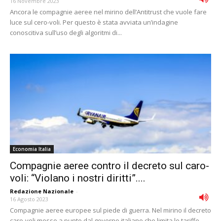
16 Novembre 2023
Ancora le compagnie aeree nel mirino dell’Antitrust che vuole fare
luce sul cero-voli. Per questo è stata avviata un’indagine
conoscitiva sull’uso degli algoritmi di...
Economia Italia
Compagnie aeree contro il decreto sul caro-
voli: “Violano i nostri diritti”....
Redazione Nazionale
-
16 Agosto 2023
Compagnie aeree europee sul piede di guerra. Nel mirino il decreto
caro-voli messo a punto dal governo italiano che limita le tariffe