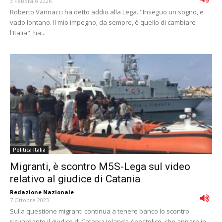
3 Febbraio 2026
Roberto Vannacci ha detto addio alla Lega. "Inseguo un sogno, e
vado lontano. Il mio impegno, da sempre, è quello di cambiare
l'Italia", ha...
Politica Italia
Migranti, è scontro M5S-Lega sul video
relativo al giudice di Catania
Redazione Nazionale
-
7 Ottobre 2023
Sulla questione migranti continua a tenere banco lo scontro
riguardante il giudice di Catania Iolanda Apostolico, che appare in