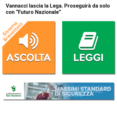
Vannacci lascia la Lega. Proseguirà da solo
con “Futuro Nazionale”
Home
Politica Italia
Politica Italia
Vannacci lascia la Lega.
Proseguirà da solo con
“Futuro Nazionale”
Da
Redazione Nazionale
3 Febbraio 2026
(aggiornato il
3 Febbraio 2026 19:40
)
ASCOLTA L'AUDIO