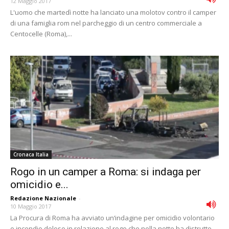
12 Maggio 2017
L'uomo che martedì notte ha lanciato una molotov contro il camper
di una famiglia rom nel parcheggio di un centro commerciale a
Centocelle (Roma),...
Cronaca Italia
Rogo in un camper a Roma: si indaga per
omicidio e...
Redazione Nazionale
-
10 Maggio 2017
La Procura di Roma ha avviato un‘indagine per omicidio volontario
e incendio doloso in relazione al rogo che nella notte ha distrutto