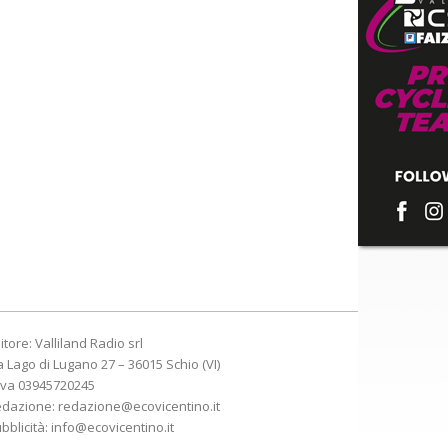
itore: Valliland Radio srl
a Lago di Lugano 27 – 36015 Schio (VI)
Iva 03945720245
edazione:
redazione@ecovicentino.it
bblicità:
info@ecovicentino.it