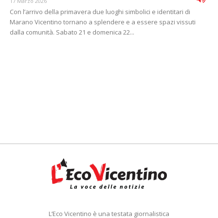
17 Marzo 2026
Con l’arrivo della primavera due luoghi simbolici e identitari di
Marano Vicentino tornano a splendere e a essere spazi vissuti
dalla comunità. Sabato 21 e domenica 22...
L’Eco Vicentino è una testata giornalistica