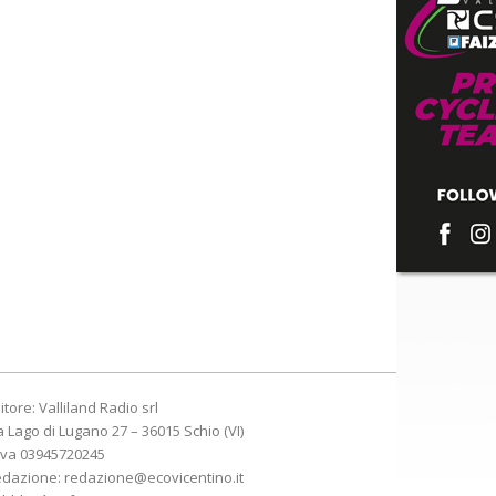
itore: Valliland Radio srl
a Lago di Lugano 27 – 36015 Schio (VI)
Iva 03945720245
edazione:
redazione@ecovicentino.it