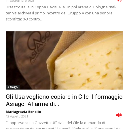
14 Settembre 2023
Disastro Italia in Coppa Davis. Alla Unipol Arena di Bologna l’Ital-
tennis archivia il primo incontro del Gruppo A con una sonora
sconfitta: 0-3 contro...
Asiago
Gli Usa vogliono copiare in Cile il formaggio
Asiago. Allarme di...
Mariagrazia Bonollo
-
12 Agosto 2021
E' apparso sulla Gazzetta Ufficiale del Cile la domanda di
registrazione dei tre marchi "Asiago", "Bologna" e "Parmesan" da