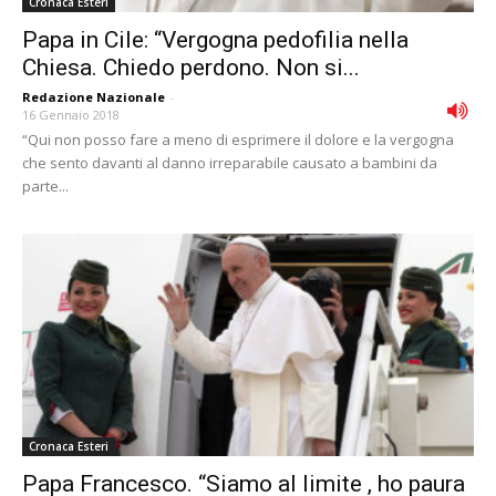
Cronaca Esteri
Papa in Cile: “Vergogna pedofilia nella
Chiesa. Chiedo perdono. Non si...
Redazione Nazionale
-
16 Gennaio 2018
“Qui non posso fare a meno di esprimere il dolore e la vergogna
che sento davanti al danno irreparabile causato a bambini da
parte...
Cronaca Esteri
Papa Francesco. “Siamo al limite , ho paura