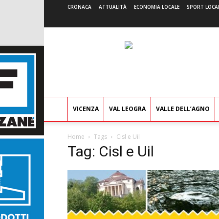
CRONACA
ATTUALITÀ
ECONOMIA LOCALE
SPORT LOCA
VICENZA
VAL LEOGRA
VALLE DELL’AGNO
Home
Tags
Cisl e Uil
Tag: Cisl e Uil