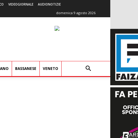
CO
VIDEOGIORNALE
AUDIONOTIZIE
domenica 9 agosto 2026
IANO
BASSANESE
VENETO