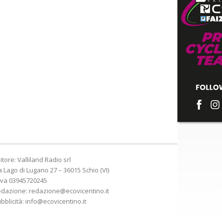
itore: Valliland Radio srl
a Lago di Lugano 27 – 36015 Schio (VI)
Iva 03945720245
edazione:
redazione@ecovicentino.it
bblicità:
info@ecovicentino.it