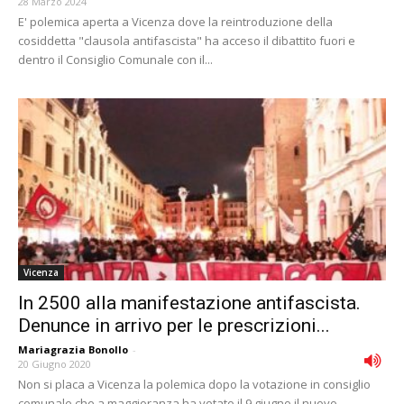
28 Marzo 2024
E' polemica aperta a Vicenza dove la reintroduzione della
cosiddetta "clausola antifascista" ha acceso il dibattito fuori e
dentro il Consiglio Comunale con il...
Vicenza
In 2500 alla manifestazione antifascista.
Denunce in arrivo per le prescrizioni...
Mariagrazia Bonollo
-
20 Giugno 2020
Non si placa a Vicenza la polemica dopo la votazione in consiglio
comunale che a maggioranza ha votato il 9 giugno il nuovo