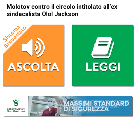
Molotov contro il circolo intitolato all’ex
sindacalista Olol Jackson
Home
Vicenza
Cronaca
In Evidenza
Vicenza
Molotov contro il circolo
intitolato all’ex sindacalista
Olol Jackson
Da
Omar Dal Maso
12 Giugno 2020
(aggiornato il
12 Giugno 2020 15:12
)
ASCOLTA L'AUDIO