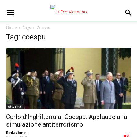
Home
Tags
Coespu
Tag: coespu
Attualità
Carlo d’Inghilterra al Coespu. Applaude alla
simulazione antiterrorismo
Redazione
-