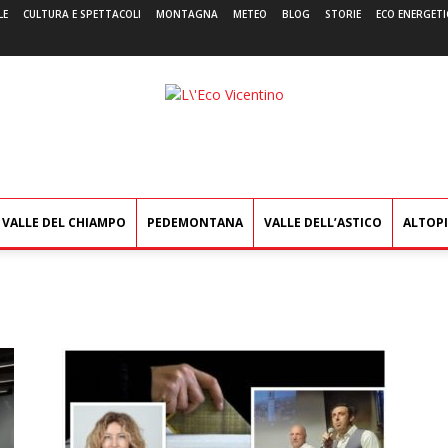
LE
CULTURA E SPETTACOLI
MONTAGNA
METEO
BLOG
STORIE
ECO ENERGETI
L'Eco
Vicentino
VALLE DEL CHIAMPO
PEDEMONTANA
VALLE DELL’ASTICO
ALTOP