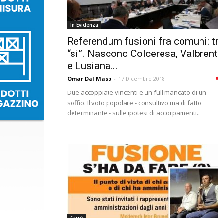
In Evidenza
Referendum fusioni fra comuni: t
“si”. Nascono Colceresa, Valbren
e Lusiana...
Omar Dal Maso
-
17 Dicembre 2018
Due accoppiate vincenti e un full mancato di un
soffio. Il voto popolare - consultivo ma di fatto
determinante - sulle ipotesi di accorpamenti...
Carrè