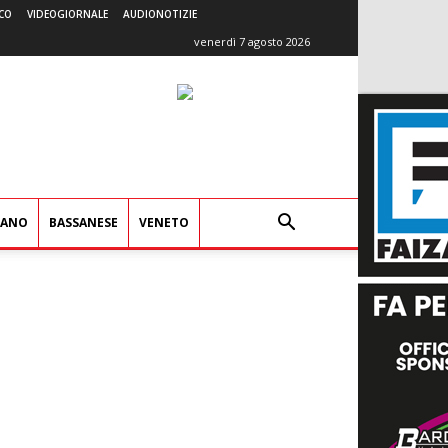
CO
VIDEOGIORNALE
AUDIONOTIZIE
venerdì 7 agosto 2026
IANO
BASSANESE
VENETO