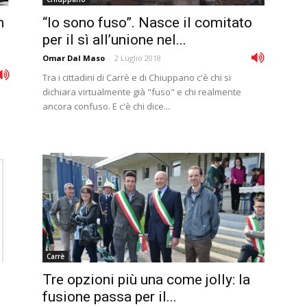
n
“Io sono fuso”. Nasce il comitato
per il sì all’unione nel...
Omar Dal Maso
-
2 Luglio 2018
Tra i cittadini di Carrè e di Chiuppano c'è chi si
dichiara virtualmente già "fuso" e chi realmente
ancora confuso. E c'è chi dice...
Carrè
Tre opzioni più una come jolly: la
fusione passa per il...