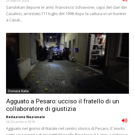
29 Marzo 2024
Sandokan depone le armi. Francesco Schiavone, capo del clan dei
Casalesi, arrestato l’11 luglio del 1998 dopo la cattura in un bunker
a Casal...
Cronaca Italia
Agguato a Pesaro: ucciso il fratello di un
collaboratore di giustizia
Redazione Nazionale
-
26 Dicembre 2018
Agguato nel giorno di Natale nel centro storico di Pesaro. E’ morto
sotto una pioggia di proiettili Marcello Bruzzese, 51 anni, calabrese,