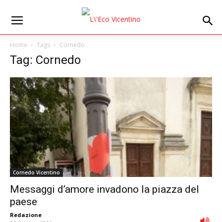
Home
Tags
Cornedo
Tag: Cornedo
Cornedo Vicentino
Messaggi d’amore invadono la piazza del
paese
Redazione
-