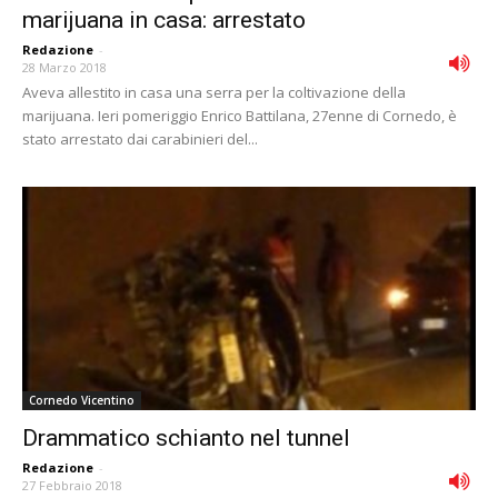
marijuana in casa: arrestato
Redazione
-
28 Marzo 2018
Aveva allestito in casa una serra per la coltivazione della
marijuana. Ieri pomeriggio Enrico Battilana, 27enne di Cornedo, è
stato arrestato dai carabinieri del...
Cornedo Vicentino
Drammatico schianto nel tunnel
Redazione
-
27 Febbraio 2018