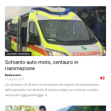
Cornedo Vicentino
Schianto auto-moto, centauro in
rianimazione
Redazione
-
21 Agosto 2018
Un centauro di 49 anni è ricoverato nel reparto di rianimazione
dell'ospedale San Bortolo di Vicenza dopo un violento scontro
avvenuto oggi pomeriggio a...