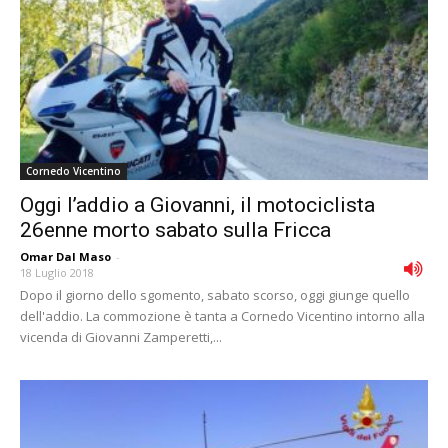
Cornedo Vicentino
Oggi l’addio a Giovanni, il motociclista
26enne morto sabato sulla Fricca
Omar Dal Maso
-
18 Luglio 2018
Dopo il giorno dello sgomento, sabato scorso, oggi giunge quello
dell'addio. La commozione è tanta a Cornedo Vicentino intorno alla
vicenda di Giovanni Zamperetti,...