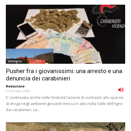
Valdagno
Pusher fra i giovanissimi: una arresto e una
denuncia dei carabinieri
Redazione
-
3 Gennaio 2020
E' continuata anche nelle festività l’azione di contrasto allo spaccio
di droga negli ambienti giovanili messa in atto nella Valle dell’Agno
dai carabinieri. La...