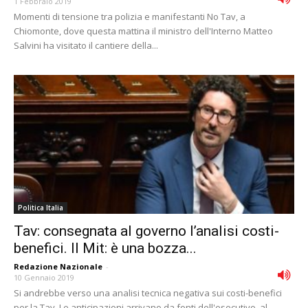
1 Febbraio 2019
Momenti di tensione tra polizia e manifestanti No Tav, a
Chiomonte, dove questa mattina il ministro dell'Interno Matteo
Salvini ha visitato il cantiere della...
Politica Italia
Tav: consegnata al governo l’analisi costi-
benefici. Il Mit: è una bozza...
Redazione Nazionale
-
10 Gennaio 2019
Si andrebbe verso una analisi tecnica negativa sui costi-benefici
per la Tav. Le anticipazioni arrivano da fonti dell'esecutivo, al