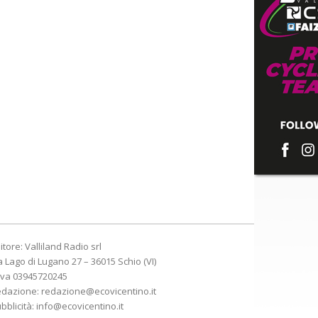
itore: Valliland Radio srl
a Lago di Lugano 27 – 36015 Schio (VI)
Iva 03945720245
edazione:
redazione@ecovicentino.it
bblicità:
info@ecovicentino.it