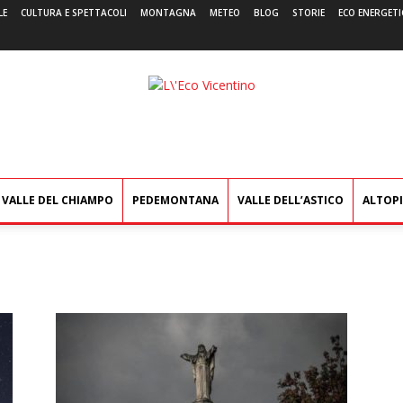
LE
CULTURA E SPETTACOLI
MONTAGNA
METEO
BLOG
STORIE
ECO ENERGETI
L'Eco
Vicentino
VALLE DEL CHIAMPO
PEDEMONTANA
VALLE DELL’ASTICO
ALTOP