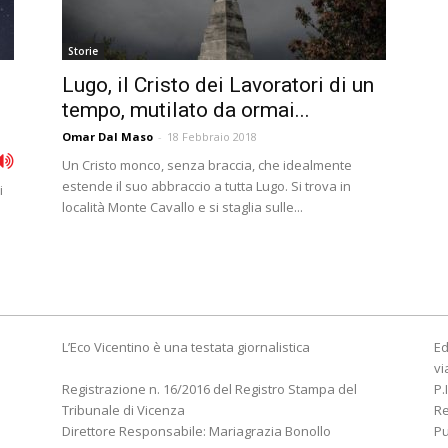
Storie
Lugo, il Cristo dei Lavoratori di un
tempo, mutilato da ormai...
Omar Dal Maso
-
18 Febbraio 2018
Un Cristo monco, senza braccia, che idealmente
estende il suo abbraccio a tutta Lugo. Si trova in
i
località Monte Cavallo e si staglia sulle...
L’Eco Vicentino è una testata giornalistica
Ed
vi
Registrazione n. 16/2016 del Registro Stampa del
P.
Tribunale di Vicenza
R
Direttore Responsabile: Mariagrazia Bonollo
Pu