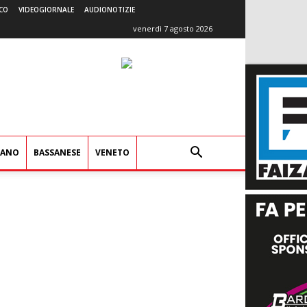
CO
VIDEOGIORNALE
AUDIONOTIZIE
venerdì 7 agosto 2026
IANO
BASSANESE
VENETO