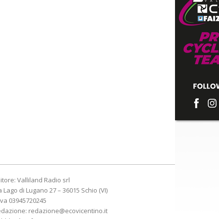
itore: Valliland Radio srl
a Lago di Lugano 27 – 36015 Schio (VI)
Iva 03945720245
edazione:
redazione@ecovicentino.it