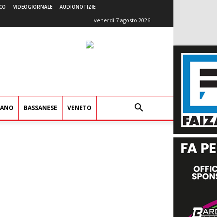
CO
VIDEOGIORNALE
AUDIONOTIZIE
venerdì 7 agosto 2026
IANO
BASSANESE
VENETO