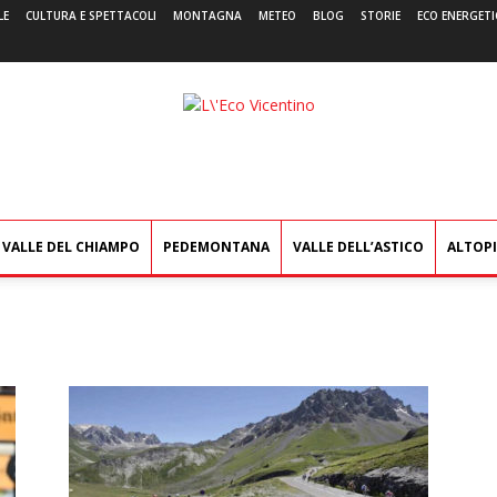
LE
CULTURA E SPETTACOLI
MONTAGNA
METEO
BLOG
STORIE
ECO ENERGETI
L'Eco
Vicentino
VALLE DEL CHIAMPO
PEDEMONTANA
VALLE DELL’ASTICO
ALTOP