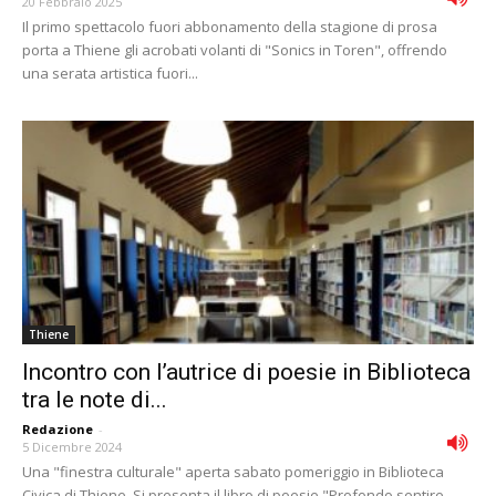
20 Febbraio 2025
Il primo spettacolo fuori abbonamento della stagione di prosa
porta a Thiene gli acrobati volanti di "Sonics in Toren", offrendo
una serata artistica fuori...
Thiene
Incontro con l’autrice di poesie in Biblioteca
tra le note di...
Redazione
-
5 Dicembre 2024
Una "finestra culturale" aperta sabato pomeriggio in Biblioteca
Civica di Thiene. Si presenta il libro di poesie "Profondo sentire -