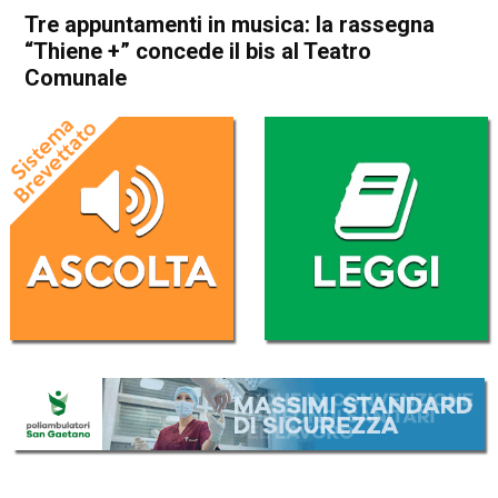
Tre appuntamenti in musica: la rassegna
“Thiene +” concede il bis al Teatro
Comunale
Home
Thiene
Cultura e spettacoli
Eco dei Comuni
In Evidenza
Publiredazionale
Thiene
Tre appuntamenti in musica:
la rassegna “Thiene +”
concede il bis al Teatro
Comunale
Da
Redazione
11 Ottobre 2024
(aggiornato il
11 Ottobre 2024 16:50
)