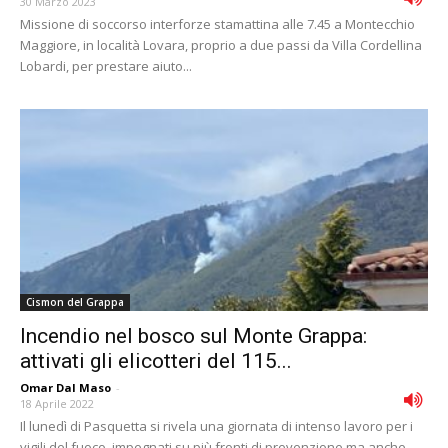
30 Marzo 2023
Missione di soccorso interforze stamattina alle 7.45 a Montecchio
Maggiore, in località Lovara, proprio a due passi da Villa Cordellina
Lobardi, per prestare aiuto...
Cismon del Grappa
Incendio nel bosco sul Monte Grappa:
attivati gli elicotteri del 115...
Omar Dal Maso
-
18 Aprile 2022
Il lunedì di Pasquetta si rivela una giornata di intenso lavoro per i
vigili del fuoco, impegnati su più fronti di prevenzione ma anche...