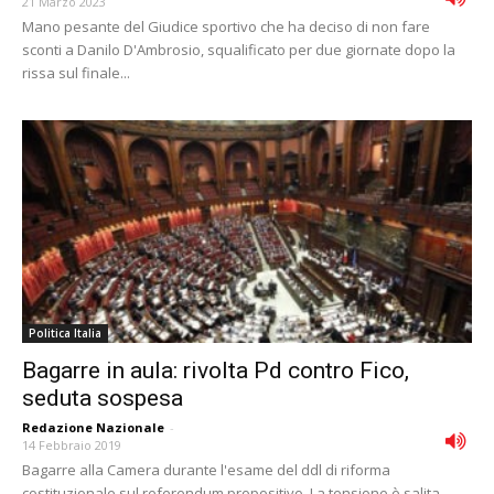
21 Marzo 2023
Mano pesante del Giudice sportivo che ha deciso di non fare
sconti a Danilo D'Ambrosio, squalificato per due giornate dopo la
rissa sul finale...
Politica Italia
Bagarre in aula: rivolta Pd contro Fico,
seduta sospesa
Redazione Nazionale
-
14 Febbraio 2019
Bagarre alla Camera durante l'esame del ddl di riforma
costituzionale sul referendum propositivo. La tensione è salita