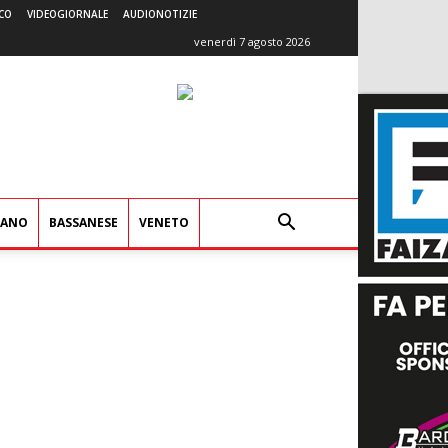
CO
VIDEOGIORNALE
AUDIONOTIZIE
venerdì 7 agosto 2026
IANO
BASSANESE
VENETO