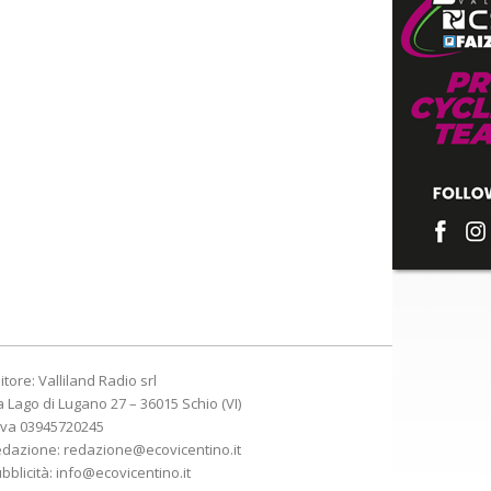
itore: Valliland Radio srl
a Lago di Lugano 27 – 36015 Schio (VI)
Iva 03945720245
edazione:
redazione@ecovicentino.it
bblicità:
info@ecovicentino.it