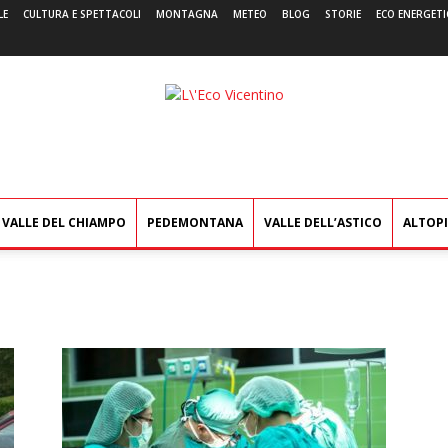
LE
CULTURA E SPETTACOLI
MONTAGNA
METEO
BLOG
STORIE
ECO ENERGETI
L'Eco
Vicentino
VALLE DEL CHIAMPO
PEDEMONTANA
VALLE DELL’ASTICO
ALTOP