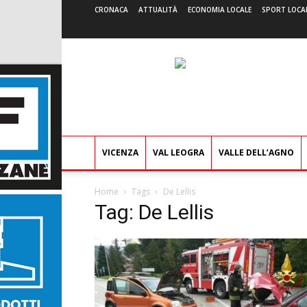
CRONACA
ATTUALITÀ
ECONOMIA LOCALE
SPORT LOCA
VICENZA
VAL LEOGRA
VALLE DELL’AGNO
Home
Tags
De Lellis
Tag: De Lellis