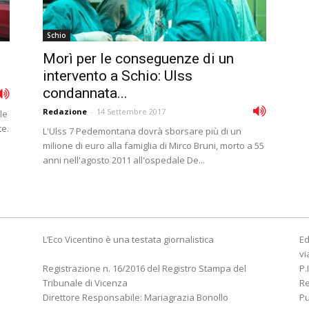
Schio
Morì per le conseguenze di un
intervento a Schio: Ulss
condannata...
Redazione
-
14 Settembre 2017
le
te.
L'Ulss 7 Pedemontana dovrà sborsare più di un
milione di euro alla famiglia di Mirco Bruni, morto a 55
anni nell'agosto 2011 all'ospedale De...
L’Eco Vicentino è una testata giornalistica
Ed
vi
Registrazione n. 16/2016 del Registro Stampa del
P.
Tribunale di Vicenza
R
Direttore Responsabile: Mariagrazia Bonollo
Pu