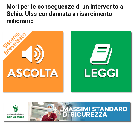
Morì per le conseguenze di un intervento a
Schio: Ulss condannata a risarcimento
milionario
Home
Schio
Cronaca
In Evidenza
Schio
Morì per le conseguenze di
un intervento a Schio: Ulss
condannata a risarcimento
milionario
Da
Redazione
14 Settembre 2017
(aggiornato il
15 Settembre 2017 15:01
)