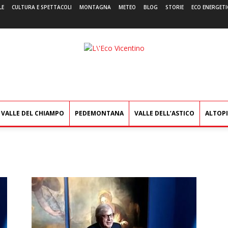
LE
CULTURA E SPETTACOLI
MONTAGNA
METEO
BLOG
STORIE
ECO ENERGETI
L'Eco
Vicentino
VALLE DEL CHIAMPO
PEDEMONTANA
VALLE DELL’ASTICO
ALTOP