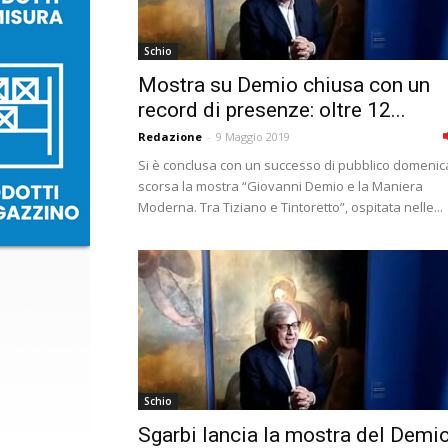
Schio
Mostra su Demio chiusa con un
record di presenze: oltre 12...
Redazione
-
9 Maggio 2019
Si è conclusa con un successo di pubblico domenic
scorsa la mostra “Giovanni Demio e la Maniera
Moderna. Tra Tiziano e Tintoretto”, ospitata nelle...
Schio
Sgarbi lancia la mostra del Demio