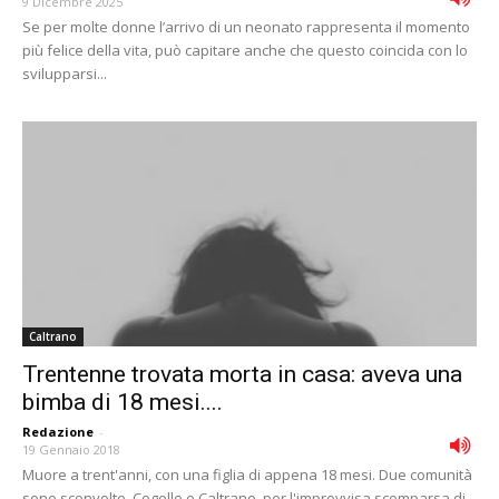
9 Dicembre 2025
Se per molte donne l’arrivo di un neonato rappresenta il momento
più felice della vita, può capitare anche che questo coincida con lo
svilupparsi...
Caltrano
Trentenne trovata morta in casa: aveva una
bimba di 18 mesi....
Redazione
-
19 Gennaio 2018
Muore a trent'anni, con una figlia di appena 18 mesi. Due comunità
sono sconvolte, Cogollo e Caltrano, per l'improvvisa scomparsa di