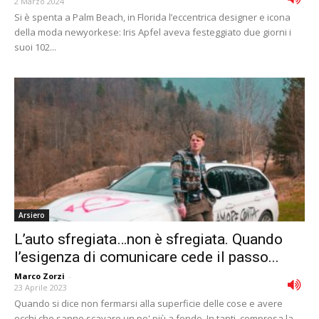
2 Marzo 2024
Si è spenta a Palm Beach, in Florida l’eccentrica designer e icona
della moda newyorkese: Iris Apfel aveva festeggiato due giorni i
suoi 102...
Arsiero
L’auto sfregiata…non è sfregiata. Quando
l’esigenza di comunicare cede il passo...
Marco Zorzi
-
23 Aprile 2023
Quando si dice non fermarsi alla superficie delle cose e avere
occhi che sanno scavare un po' più a fondo. In tanti, compresa la...