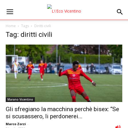
Home
Tags
Diritti civili
Tag: diritti civili
Marano Vicentino
Gli sfregiano la macchina perchè bisex: “Se
si scusassero, li perdonerei...
Marco Zorzi
-