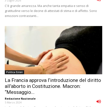
3 Luglio 2026
C'è grande amarezza. Ma anche tanta empatia e senso di
gratitudine verso le decine di attestati di stima e di affetto. Sono
emozioni contrastanti...
Politica Esteri
La Francia approva l’introduzione del diritto
all’aborto in Costituzione. Macron:
“Messaggio...
Redazione Nazionale
-
5 Marzo 2024