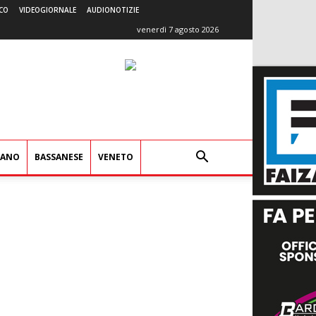
CO
VIDEOGIORNALE
AUDIONOTIZIE
venerdì 7 agosto 2026
IANO
BASSANESE
VENETO