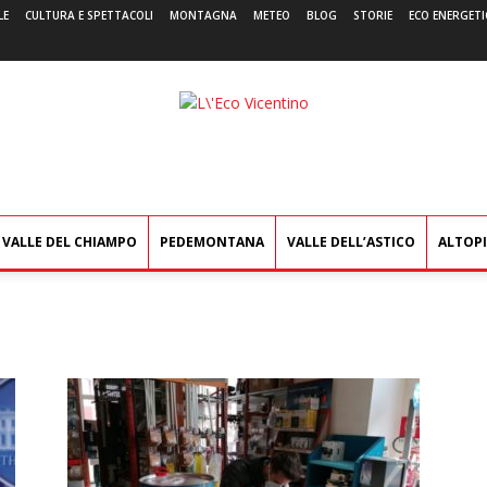
LE
CULTURA E SPETTACOLI
MONTAGNA
METEO
BLOG
STORIE
ECO ENERGETI
L'Eco
Vicentino
VALLE DEL CHIAMPO
PEDEMONTANA
VALLE DELL’ASTICO
ALTOP