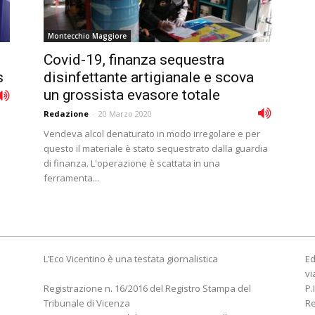
Montecchio Maggiore
Covid-19, finanza sequestra
s
disinfettante artigianale e scova
un grossista evasore totale
Redazione
-
20 Marzo 2020
Vendeva alcol denaturato in modo irregolare e per
questo il materiale è stato sequestrato dalla guardia
di finanza. L'operazione è scattata in una
ferramenta...
L’Eco Vicentino è una testata giornalistica
Ed
vi
Registrazione n. 16/2016 del Registro Stampa del
P.
Tribunale di Vicenza
R