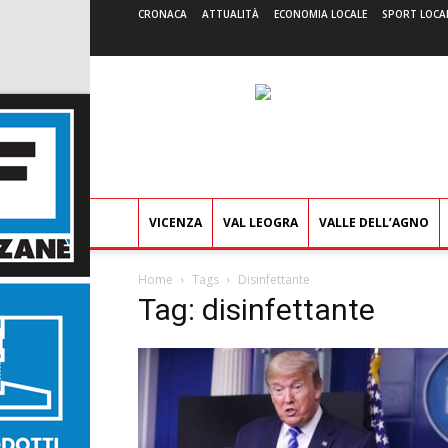
CRONACA
ATTUALITÀ
ECONOMIA LOCALE
SPORT LOCA
VICENZA
VAL LEOGRA
VALLE DELL’AGNO
Home
Tags
Disinfettante
Tag: disinfettante