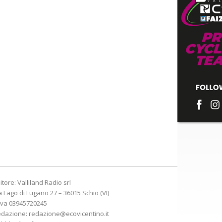
itore: Valliland Radio srl
a Lago di Lugano 27 – 36015 Schio (VI)
Iva 03945720245
edazione:
redazione@ecovicentino.it