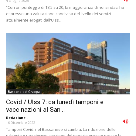
4 Giugno 2025
“Con un punteggio di 18,5 su 20, la maggioranza di noi sindaci ha
espresso una valutazione condivisa del livello dei servizi
attualmente erogati dall'Ulss...
Bassano del Grappa
Covid / Ulss 7: da lunedì tamponi e
vaccinazioni al San...
Redazione
-
16 Dicembre 2022
Tamponi Covid: nel Bassanese si cambia. La riduzione delle
richieste e una riorganizzazione del servizio erogato presso la