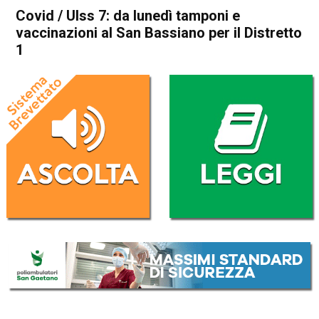
Covid / Ulss 7: da lunedì tamponi e
vaccinazioni al San Bassiano per il Distretto
1
Home
Bassano del Grappa
Attualità
Bassano del Grappa
In Evidenza
Covid / Ulss 7: da lunedì
tamponi e vaccinazioni al San
Bassiano per il Distretto 1
Da
Redazione
16 Dicembre 2022
(aggiornato il
16 Dicembre 2022 21:08
)
ASCOLTA L'AUDIO