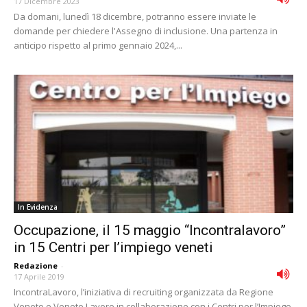
17 Dicembre 2023
Da domani, lunedì 18 dicembre, potranno essere inviate le
domande per chiedere l'Assegno di inclusione. Una partenza in
anticipo rispetto al primo gennaio 2024,...
In Evidenza
Occupazione, il 15 maggio “Incontralavoro”
in 15 Centri per l’impiego veneti
Redazione
-
17 Aprile 2019
IncontraLavoro, l’iniziativa di recruiting organizzata da Regione
Veneto e Veneto Lavoro in collaborazione con i Centri per l’Impiego,