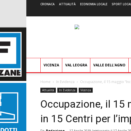
CRONACA
ATTUALITÀ
ECONOMIA LOCALE
SPORT LOCA
VICENZA
VAL LEOGRA
VALLE DELL’AGNO
Home
In Evidenza
Occupazione, il 15 maggio “Inc
Attualità
In Evidenza
Vicenza
Occupazione, il 15 
in 15 Centri per l’i
Da
Redazione
-
17 Aprile 2019
(aggiornato il
17 Aprile 2