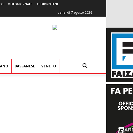
CO
VIDEOGIORNALE
AUDIONOTIZIE
venerdì 7 agosto 2026
IANO
BASSANESE
VENETO