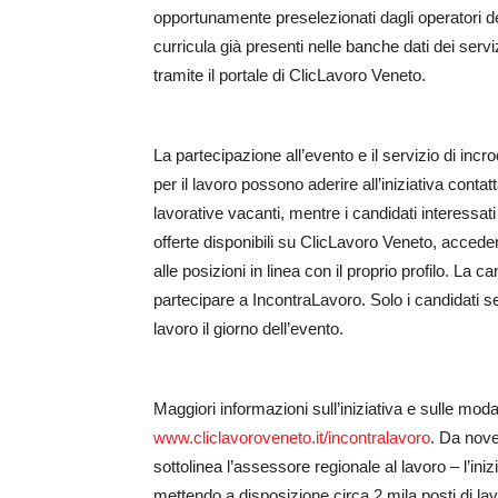
opportunamente preselezionati dagli operatori dei
curricula già presenti nelle banche dati dei servi
tramite il portale di ClicLavoro Veneto.
La partecipazione all’evento e il servizio di inc
per il lavoro possono aderire all’iniziativa contat
lavorative vacanti, mentre i candidati interessat
offerte disponibili su ClicLavoro Veneto, accede
alle posizioni in linea con il proprio profilo. La
partecipare a IncontraLavoro. Solo i candidati sel
lavoro il giorno dell’evento.
Maggiori informazioni sull’iniziativa e sulle moda
www.cliclavoroveneto.it/incontralavoro
. Da nove
sottolinea l’assessore regionale al lavoro – l’ini
mettendo a disposizione circa 2 mila posti di lav