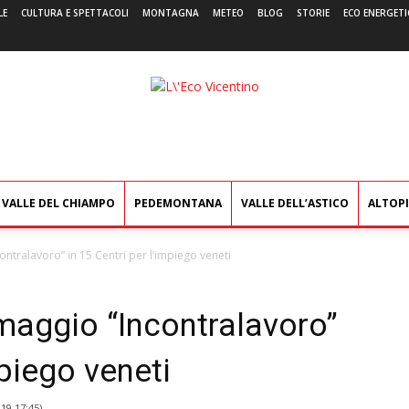
LE
CULTURA E SPETTACOLI
MONTAGNA
METEO
BLOG
STORIE
ECO ENERGETI
L'Eco
Vicentino
VALLE DEL CHIAMPO
PEDEMONTANA
VALLE DELL’ASTICO
ALTOP
ontralavoro” in 15 Centri per l’impiego veneti
maggio “Incontralavoro”
mpiego veneti
019 17:45
)