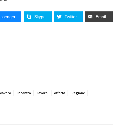
ssenger
Skype
Twitter
Email
alavoro
incontro
lavoro
offerta
Regione