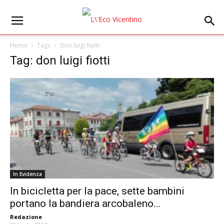
Home
Tags
Don luigi fiotti
Tag: don luigi fiotti
In Evidenza
In bicicletta per la pace, sette bambini
portano la bandiera arcobaleno...
Redazione
-