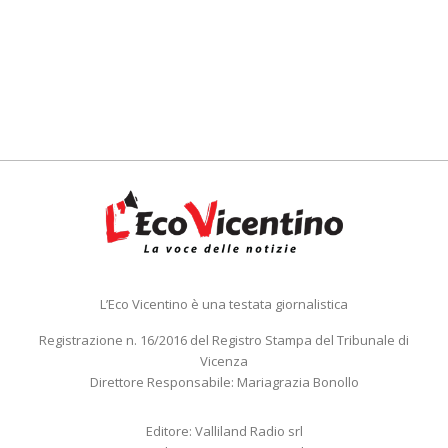
L’Eco Vicentino è una testata giornalistica
Registrazione n. 16/2016 del Registro Stampa del Tribunale di
Vicenza
Direttore Responsabile: Mariagrazia Bonollo
Editore: Valliland Radio srl