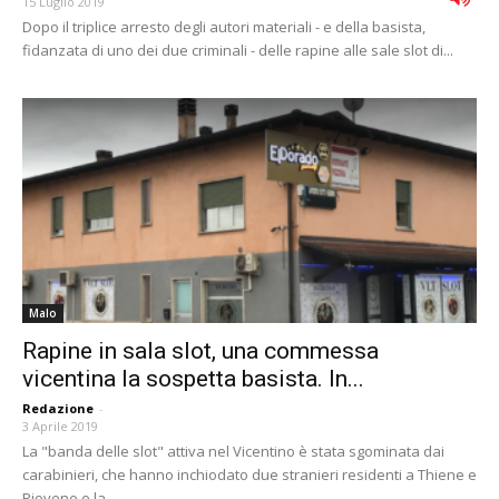
15 Luglio 2019
Dopo il triplice arresto degli autori materiali - e della basista,
fidanzata di uno dei due criminali - delle rapine alle sale slot di...
Malo
Rapine in sala slot, una commessa
vicentina la sospetta basista. In...
Redazione
-
3 Aprile 2019
La "banda delle slot" attiva nel Vicentino è stata sgominata dai
carabinieri, che hanno inchiodato due stranieri residenti a Thiene e
Piovene e la...