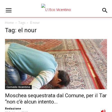
Home
Tags
El nour
Tag: el nour
Cornedo Vicentino
Moschea sequestrata dal Comune, per il Tar
“non c’è alcun intento...
Redazione
-